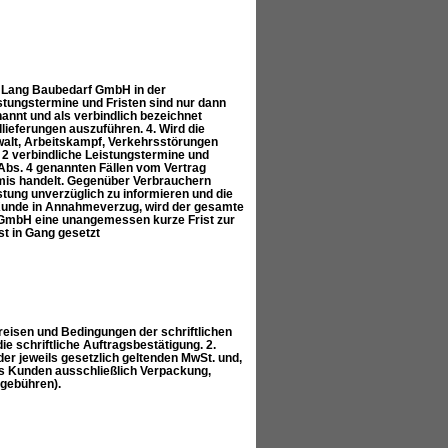
n Lang Baubedarf GmbH in der
stungstermine und Fristen sind nur dann
annt und als verbindlich bezeichnet
llieferungen auszuführen. 4. Wird die
walt, Arbeitskampf, Verkehrsstörungen
 2 verbindliche Leistungstermine und
Abs. 4 genannten Fällen vom Vertrag
emis handelt. Gegenüber Verbrauchern
stung unverzüglich zu informieren und die
 Kunde in Annahmeverzug, wird der gesamte
f GmbH eine unangemessen kurze Frist zur
t in Gang gesetzt
eisen und Bedingungen der schriftlichen
e schriftliche Auftragsbestätigung. 2.
er jeweils gesetzlich geltenden MwSt. und,
des Kunden ausschließlich Verpackung,
gebühren).