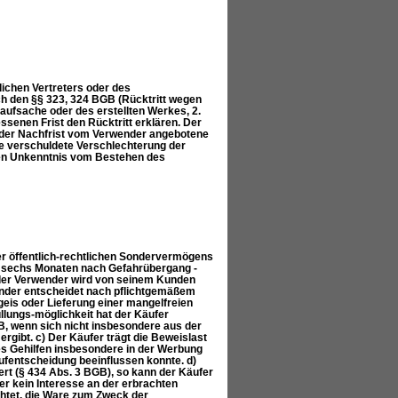
ichen Vertreters oder des
ch den §§ 323, 324 BGB (Rücktritt wegen
 Kaufsache oder des erstellten Werkes, 2.
ssenen Frist den Rücktritt erklären. Der
f der Nachfrist vom Verwender angebotene
de verschuldete Verschlechterung der
gen Unkenntnis vom Bestehen des
er öffentlich-rechtlichen Sondervermögens
en sechs Monaten nach Gefahrübergang -
 der Verwender wird von seinem Kunden
nder entscheidet nach pflichtgemäßem
is oder Lieferung einer mangelfreien
lungs-möglichkeit hat der Käufer
, wenn sich nicht insbesondere aus der
gibt. c) Der Käufer trägt die Beweislast
nes Gehilfen insbesondere in der Werbung
fentscheidung beeinflussen konnte. d)
ert (§ 434 Abs. 3 BGB), so kann der Käufer
r kein Interesse an der erbrachten
chtet, die Ware zum Zweck der