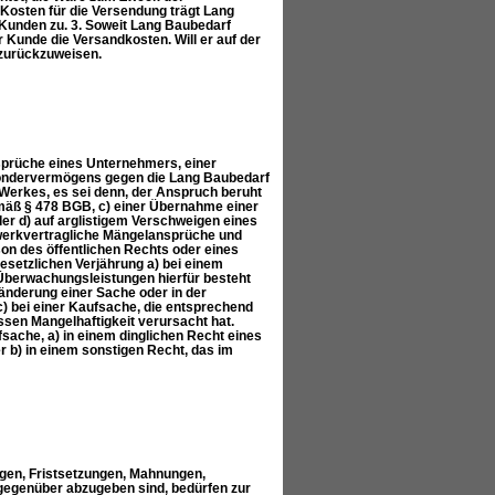
osten für die Versendung trägt Lang
 Kunden zu. 3. Soweit Lang Baubedarf
 Kunde die Versandkosten. Will er auf der
 zurückzuweisen.
sprüche eines Unternehmers, einer
n Sondervermögens gegen die Lang Baubedarf
Werkes, es sei denn, der Anspruch beruht
emäß § 478 BGB, c) einer Übernahme einer
er d) auf arglistigem Verschweigen eines
 werkvertragliche Mängelansprüche und
on des öffentlichen Rechts oder eines
setzlichen Verjährung a) bei einem
Überwachungsleistungen hierfür besteht
ränderung einer Sache oder in der
) bei einer Kaufsache, die entsprechend
sen Mangelhaftigkeit verursacht hat.
sache, a) in einem dinglichen Recht eines
 b) in einem sonstigen Recht, das im
en, Fristsetzungen, Mahnungen,
gegenüber abzugeben sind, bedürfen zur