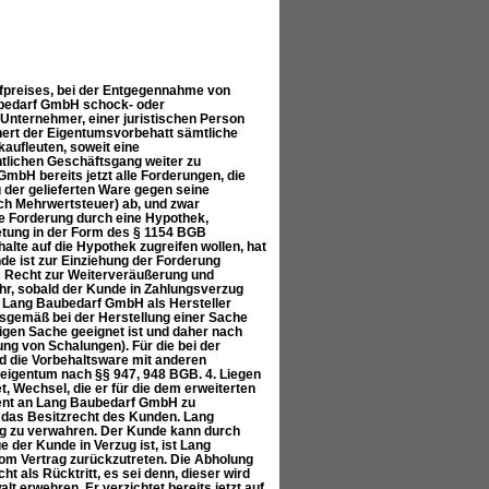
fpreises, bei der Entgegennahme von
ubedarf GmbH schock- oder
nternehmer, einer juristischen Person
hert der Eigentumsvorbehatt sämtliche
aufleuten, soweit eine
entlichen Geschäftsgang weiter zu
mbH bereits jetzt alle Forderungen, die
der gelieferten Ware gegen seine
ch Mehrwertsteuer) ab, und zwar
e Forderung durch eine Hypothek,
retung in der Form des § 1154 BGB
lte auf die Hypothek zugreifen wollen, hat
de ist zur Einziehung der Forderung
s Recht zur Weiterveräußerung und
r, sobald der Kunde in Zahlungsverzug
die Lang Baubedarf GmbH als Hersteller
gsgemäß bei der Herstellung einer Sache
zigen Sache geeignet ist und daher nach
ung von Schalungen). Für die bei der
rd die Vorbehaltsware mit anderen
eigentum nach §§ 947, 948 BGB. 4. Liegen
tet, Wechsel, die er für die dem erweiterten
ment an Lang Baubedarf GmbH zu
et das Besitzrecht des Kunden. Lang
ng zu verwahren. Der Kunde kann durch
der Kunde in Verzug ist, ist Lang
m Vertrag zurückzutreten. Die Abholung
t als Rücktritt, es sei denn, dieser wird
lt erwehren. Er verzichtet bereits jetzt auf