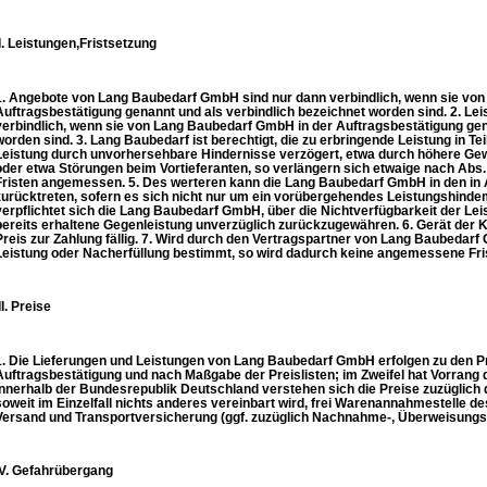
II. Leistungen,Fristsetzung
1. Angebote von Lang Baubedarf GmbH sind nur dann verbindlich, wenn sie vo
Auftragsbestätigung genannt und als verbindlich bezeichnet worden sind. 2. Lei
verbindlich, wenn sie von Lang Baubedarf GmbH in der Auftragsbestätigung gen
worden sind. 3. Lang Baubedarf ist berechtigt, die zu erbringende Leistung in Tei
Leistung durch unvorhersehbare Hindernisse verzögert, etwa durch höhere Ge
oder etwa Störungen beim Vortieferanten, so verlängern sich etwaige nach Abs.
Fristen angemessen. 5. Des werteren kann die Lang Baubedarf GmbH in den in 
zurücktreten, sofern es sich nicht nur um ein vorübergehendes Leistungshind
verpflichtet sich die Lang Baubedarf GmbH, über die Nichtverfügbarkeit der Lei
bereits erhaltene Gegenleistung unverzüglich zurückzugewähren. 6. Gerät der
Preis zur Zahlung fällig. 7. Wird durch den Vertragspartner von Lang Baubedar
Leistung oder Nacherfüllung bestimmt, so wird dadurch keine angemessene Fris
II. Preise
1. Die Lieferungen und Leistungen von Lang Baubedarf GmbH erfolgen zu den Pr
Auftragsbestätigung und nach Maßgabe der Preislisten; im Zweifel hat Vorrang di
Innerhalb der Bundesrepublik Deutschland verstehen sich die Preise zuzüglich d
soweit im Einzelfall nichts anderes vereinbart wird, frei Warenannahmestelle 
Versand und Transportversicherung (ggf. zuzüglich Nachnahme-, Überweisungs
IV. Gefahrübergang