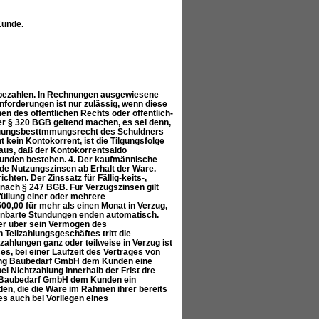
Kunde.
 bezahlen. In Rechnungen ausgewiesene
nforderungen ist nur zulässig, wenn diese
nen des öffentlichen Rechts oder öffentlich-
r § 320 BGB geltend machen, es sei denn,
 Tilgungsbesttmmungsrecht des Schuldners
 kein Kontokorrent, ist die Tilgungsfolge
raus, daß der Kontokorrentsaldo
Kunden bestehen. 4. Der kaufmännische
de Nutzungszinsen ab Erhalt der Ware.
ten. Der Zinssatz für Fällig-keits-,
nach § 247 BGB. Für Verzugszinsen gilt
füllung einer oder mehrere
0,00 für mehr als einen Monat in Verzug,
inbarte Stundungen enden automatisch.
oder über sein Vermögen des
 Teilzahlungsgeschäftes tritt die
zahlungen ganz oder teilweise in Verzug ist
es, bei einer Laufzeit des Vertrages von
Lang Baubedarf GmbH dem Kunden eine
ei Nichtzahlung innerhalb der Frist dre
ng Baubedarf GmbH dem Kunden ein
en, die die Ware im Rahmen ihrer bereits
es auch bei Vorliegen eines