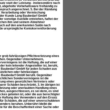
z statt der Leistung - insbesondere nach
, abgeholte Vorbehaltsware freihändig zu
nspruch angerechnet. 5. Bei der Rändung
ng, Verarbeitung oder Vermischung
at der Kunde Lang Baubedarf GmbH
er sonstige Ausfälle entstehen, haftet der
ischen ihm und seinem Abnehmer
pruch auf den anerkannten Saldo nach
ende ursprüngliche Kontokorrentforderung
 grob fahrlässigen Pflichtverletzung eines
ruhen. Gegenüber Unternehmern,
rvermögens ist die Haftung, die auf einer
er kein leitender Angestellter ist, beruht,
ng Baubedarf GmbH für jeden Schaden aus
ätzlichen oder fahrlässigen
Lang Baubedarf GmbH beruht. Gegenüber
echtlichen Sondervermögens ist die
tzung eines gesetzlichen Vertreters oder
arer Schäden beschränkt. 3. Im übrigen ist
erletzung oder unerlaubten Handlung eines
hen, ausgeschlossen, es sei denn, es sind
ckes geboten ist, oder die aus berechtigter
e Haftung des Verwenders auf den Ersatz
ür Schäden, die auf einer unverschuldeten
wenders beruhen. Unberührt bleibt die
 für die Beschaffenheit einer Sache oder