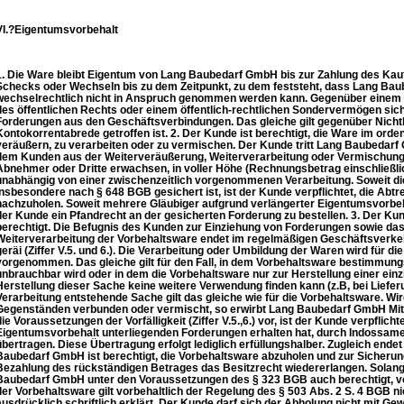
VI.?Eigentumsvorbehalt
1. Die Ware bleibt Eigentum von Lang Baubedarf GmbH bis zur Zahlung des Kau
Schecks oder Wechseln bis zu dem Zeitpunkt, zu dem feststeht, dass Lang Ba
wechselrechtlich nicht in Anspruch genommen werden kann. Gegenüber einem U
des öffentlichen Rechts oder einem öffentlich-rechtlichen Sondervermögen sic
Forderungen aus den Geschäftsverbindungen. Das gleiche gilt gegenüber Nichtk
Kontokorrentabrede getroffen ist. 2. Der Kunde ist berechtigt, die Ware im ord
veräußern, zu verarbeiten oder zu vermischen. Der Kunde tritt Lang Baubedarf G
dem Kunden aus der Weiterveräußerung, Weiterverarbeitung oder Vermischung 
Abnehmer oder Dritte erwachsen, in voller Höhe (Rechnungsbetrag einschließli
unabhängig von einer zwischenzeitlich vorgenommenen Verarbeitung. Soweit di
insbesondere nach § 648 BGB gesichert ist, ist der Kunde verpflichtet, die Abt
nachzuholen. Soweit mehrere Gläubiger aufgrund verlängerter Eigentumsvorbeha
der Kunde ein Pfandrecht an der gesicherten Forderung zu bestellen. 3. Der Kun
berechtigt. Die Befugnis des Kunden zur Einziehung von Forderungen sowie da
Weiterverarbeitung der Vorbehaltsware endet im regelmäßigen Geschäftsverkeh
geräi (Ziffer V.5. und 6.). Die Verarbeitung oder Umbildung der Waren wird für 
vorgenommen. Das gleiche gilt für den Fall, in dem Vorbehaltsware bestimmun
unbrauchbar wird oder in dem die Vorbehaltsware nur zur Herstellung einer ein
Herstellung dieser Sache keine weitere Verwendung finden kann (z.B, bei Liefer
Verarbeitung entstehende Sache gilt das gleiche wie für die Vorbehaltsware. Wi
Gegenständen verbunden oder vermischt, so erwirbt Lang Baubedarf GmbH Mit
die Voraussetzungen der Vorfälligkeit (Ziffer V.5.,6.) vor, ist der Kunde verpflich
Eigentumsvorbehalt unterliegenden Forderungen erhalten hat, durch Indossa
übertragen. Diese Übertragung erfolgt lediglich erfüllungshalber. Zugleich end
Baubedarf GmbH ist berechtigt, die Vorbehaltsware abzuholen und zur Sicheru
Bezahlung des rückständigen Betrages das Besitzrecht wiedererlangen. Solange 
Baubedarf GmbH unter den Voraussetzungen des § 323 BGB auch berechtigt, vo
der Vorbehaltsware gilt vorbehaltlich der Regelung des § 503 Abs. 2 S. 4 BGB nich
ausdrücklich schriftlich erklärt. Der Kunde darf sich der Abholung nicht mit Gewa