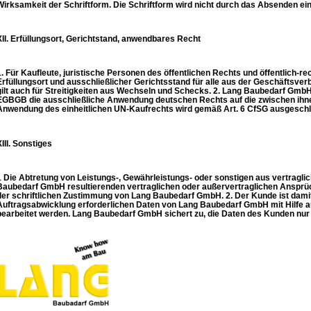
Wirksamkeit der Schriftform. Die Schriftform wird nicht durch das Absenden ein
XII. Erfüllungsort, Gerichtstand, anwendbares Recht
1. Für Kaufleute, juristische Personen des öffentlichen Rechts und öffentlich-r
Erfüllungsort und ausschließlicher Gerichtsstand für alle aus der Geschäftsverb
gilt auch für Streitigkeiten aus Wechseln und Schecks. 2. Lang Baubedarf Gmb
EGBGB die ausschließliche Anwendung deutschen Rechts auf die zwischen ihn
Anwendung des einheitlichen UN-Kaufrechts wird gemäß Art. 6 CfSG ausgesch
XIII. Sonstiges
1 Die Abtretung von Leistungs-, Gewährleistungs- oder sonstigen aus vertrag
Baubedarf GmbH resultierenden vertraglichen oder außervertraglichen Ansprüch
der schriftlichen Zustimmung von Lang Baubedarf GmbH. 2. Der Kunde ist damit
Auftragsabwicklung erforderlichen Daten von Lang Baubedarf GmbH mit Hilfe 
bearbeitet werden. Lang Baubedarf GmbH sichert zu, die Daten des Kunden n