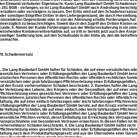
den Einwand verbotener Etgenmacht. Kann Lang Baubedarf GmbH Schadensersat
§ 281 BGB - verlangen, so ist Lang Baubedarf GmbH nach Androhung berechtigt
veräußern oder versteigern zu lassen. Der Erlös wird auf den Schadensersatza
oder sonstigen Eingriffen Dritter in den Liefergegenstand, die durch Herstellu
entstandenen Gegenstände oder in von der Abtretung erfaßte Forderungen, h
unverzüglich zu benachrichtigen. Soweit durch den Zugriff des Dritten Kosten od
Kunde. 6. Nimmt der Kunde Forderungen aus der Weiterveräußerung in ein zw
bestehendes Kontokorrentverhältnis auf, so tritt er bereits jetzt auch den Ans
jeweiliger Saldierung bzw. auf den Schlußsaldo in der Höhe ab, den die betreff
ausmachte.
VII. Schadensersatz
1. Die Lang Baubedarf GmbH haftet für Schäden, die auf einer vorsätzlichen oder
gesetzlichen Vertreters oder Erfüllungsgehilfen der Lang Baubedarf GmbH be
juristischen Personen des öffentlichen Rechts oder öffentlich-rechtlichen Sonde
vorsätzlichen oder grob fahrlässigen Pflichtverletzung eines Erfüllungsgehilfen, d
auf den Ersatz vorhersehbarer Schäden beschränkt. 2. Daneben haftet die La
der Verletzung des Lebens, des Körpers oder der Gesundheit, der auf einer vors
Pflichtverletzung eines gesetzlichen Vertreters oder Erfüllungsgehilfen der 
Unternehmern, juristischen Personen des öffentlichen Rechts oder öffentlich-r
Haftung, die auf einer einfach fahrlässigen oder leicht fahrlässigen Pflichtverle
Erfüllungsgehilfen der Lang Baubedarf GmbH beruht, auf den Ersatz vorhersehb
die Haftung für Schäden, die auf einer einfach oder leicht fahrlässigen Pflichtv
gesetzlichen Vertreters oder Erfüllungsgehilfen der Lang Baubedarf GmbH beru
wesentliche Pflichten verletzt, deren Einhaltung zur Erreichung des Vertragszwe
Inanspruchnahme von besonderem Vertrauen erwachsen. In diesen Fällen ist di
vorhersehbarer Schäden beschränkt. 4. Die Lang Baubedarf GmbH haftet nicht f
Pflichtverletzung eines gesetzlichen Vertreters oder Erfüllungsgehilfen des Ver
Haftung nach dem Produkthaftungsgesetz und aus der Übernahme einer Garantie