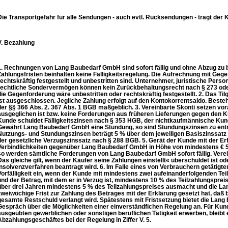
Die Transportgefahr für alle Sendungen - auch evtl. Rücksendungen - trägt der 
V. Bezahlung
1. Rechnungen von Lang Baubedarf GmbH sind sofort fällig und ohne Abzug zu
Zahlungsfristen beinhalten keine Fälligkeitsregelung. Die Aufrechnung mit Gege
rechtskräftig festgestellt und unbestritten sind. Unternehmer, juristische Perso
rechtliche Sondervermögen können kein Zurückbehaltungsrecht nach § 273 ode
die Gegenforderung wäre unbestritten oder rechtskräftig festgestellt. 2. Das
ist ausgeschlossen. Jegliche Zahlung erfolgt auf den Kontokorrentsaldo. Besteht
der §§ 366 Abs. 2. 367 Abs. 1 BGB maßgeblich. 3. Vereinbarte Skonti setzen vo
ausgeglichen ist bzw. keine Forderungen aus früheren Lieferungen gegen den 
Kunde schuldet Fälligkeitszinsen nach § 353 HGB, der nichtkaufmännische Kun
Gewährt Lang Baubedarf GmbH eine Stundung, so sind Stundungszinsen zu entrich
Nutzungs- und Stundungszinsen beträgt 5 % über dem jeweiligen Basiszinssatz 
der gesetzliche Verzugszinssatz nach § 288 BGB. 5. Gerät der Kunde mit der Er
Verbindlichkeiten gegenüber Lang Baubedarf GmbH in Höhe von mindestens € 50
so werden sämtliche Forderungen von Lang Baubedarf GmbH sofort fällig. Vere
Das gleiche gilt, wenn der Käufer seine Zahlungen einstellt« überschuldet ist 
Insolvenzverfahren beantragt wird. 6. Im Falle eines von Verbrauchern getätigten
Vorfälligkeit ein, wenn der Kunde mit mindestens zwei aufeinanderfolgenden Teil
und der Betrag, mit dem er in Verzug ist, mindestens 10 % des Teilzahlungspreis
über drei Jahren mindestens 5 % des Teilzahlungspreises ausmacht und die 
zweiwöchige Frist zur Zahlung des Betrages mit der Erklärung gesetzt hat, daß b
gesamte Restschuld verlangt wird. Spätestens mit Fristsetzung bietet die La
Gespräch über die Möglichkeiten einer einverständfichen Regelung an. Für Kund
ausgeübten gewerblichen oder sonstigen beruflichen Tätigkeit erwerben, bleibt 
Abzahlungsgeschäftes bei der Regelung in Ziffer V. 5.