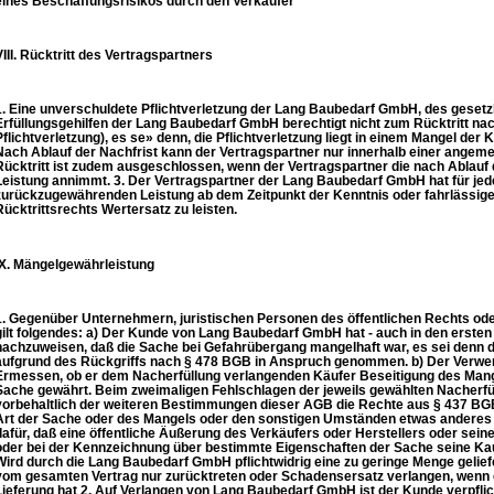
eines Beschaffungsrisikos durch den Verkäufer
VIII. Rücktritt des Vertragspartners
1. Eine unverschuldete Pflichtverletzung der Lang Baubedarf GmbH, des gesetzl
Erfüllungsgehilfen der Lang Baubedarf GmbH berechtigt nicht zum Rücktritt na
Pflichtverletzung), es se» denn, die Pflichtverletzung liegt in einem Mangel der
Nach Ablauf der Nachfrist kann der Vertragspartner nur innerhalb einer angeme
Rücktritt ist zudem ausgeschlossen, wenn der Vertragspartner die nach Ablau
Leistung annimmt. 3. Der Vertragspartner der Lang Baubedarf GmbH hat für je
zurückzugewährenden Leistung ab dem Zeitpunkt der Kenntnis oder fahrlässi
Rücktrittsrechts Wertersatz zu leisten.
IX. Mängelgewährleistung
1. Gegenüber Unternehmern, juristischen Personen des öffentlichen Rechts od
gilt folgendes: a) Der Kunde von Lang Baubedarf GmbH hat - auch in den erst
nachzuweisen, daß die Sache bei Gefahrübergang mangelhaft war, es sei denn
aufgrund des Rückgriffs nach § 478 BGB in Anspruch genommen. b) Der Verwe
Ermessen, ob er dem Nacherfüllung verlangenden Käufer Beseitigung des Mange
Sache gewährt. Beim zweimaligen Fehlschlagen der jeweils gewählten Nacherfül
vorbehaltlich der weiteren Bestimmungen dieser AGB die Rechte aus § 437 BGB
Art der Sache oder des Mangels oder den sonstigen Umständen etwas anderes er
dafür, daß eine öffentliche Äußerung des Verkäufers oder Herstellers oder sei
oder bei der Kennzeichnung über bestimmte Eigenschaften der Sache seine Kau
Wird durch die Lang Baubedarf GmbH pflichtwidrig eine zu geringe Menge gelief
vom gesamten Vertrag nur zurücktreten oder Schadensersatz verlangen, wenn e
Lieferung hat 2. Auf Verlangen von Lang Baubedarf GmbH ist der Kunde verpfli