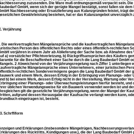
Nachbesserung zuzusenden. Die Ware muß ordnungsgemäß verpackt sein. Die K
Baubedarf GmbH, wenn sich der gerügte Mangel bestätigt, sonst fallen sie dem
GmbH Nachbesserung oder Ersatzlieferung aus Kulanzgründen feistet, trägt der
gesetzlichen Gewährleistung bestehen, hat er das Kulanzangebot unverzüglich
X. Verjährung
1 Die werkvertraglichen Mängelansprüche und die kaufvertraglichen Mängelan
juristischen Person des öffentlichen Rechts oder eines öffentlich-rechtliche
GmbH verjähren in einem Jahr ab Ablieferung der Sache bzw. ab Abnahme des 
auf a) vorsätzlicher Pflichtverletzung, b) Rückgriffsansprüchen des Käufers g
Garantie für die Beschaffenheit einer Sache durch die Lang Baubedarf GmbH od
Mangels. 2 Abweichend von der Verjährungsregelung nach Ziffer 1 unterliegen
kaufvertragliche Mängelansprüche eines Unternehmers, einer juristischen Pers
öffentlich-rechtlichen Sondervermögens gegen die Lang Baubedarf GmbH der ge
Bauwerk und einem Werk, dessen Erfolg in der Erbringung von Planungs- oder 
und b) bei einem Werk, dessen Erfolg nicht in der Herstellung, Wartung oder Ve
Erbringung einer Planungs- oder Überwachungsleistungen hierfür besteht, und c
ihrer üblichen Verwendungsweise für ein Bauwerk verwendet worden ist und des
Desgleichen gilt die gesetzliche Verjährungsregelung, wenn der Mangel der Kauf
Dritten, aufgrund dessen Herausgabe der Kaufsache verlangt werden kann, oder
Grundbuch eingetragen ist, besteht.
XI. Schrffiform
Anzeigen und Erklärungen (insbesondere Mängelrügen, Nachbesserungsverlang
Erklärungen des Rücktritts, Kündigungen usw.), die der Lang Baubedarf GmbH 