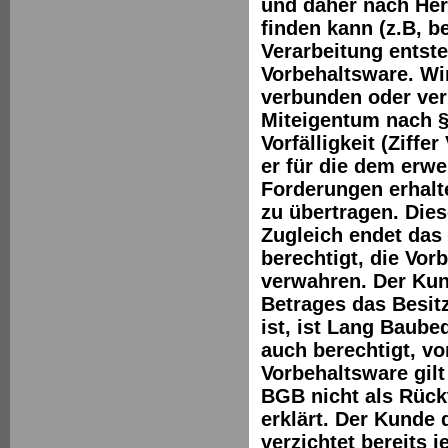
und daher nach Her
finden kann (z.B, b
Verarbeitung entste
Vorbehaltsware. Wi
verbunden oder ve
Miteigentum nach §
Vorfälligkeit (Ziffer
er für die dem erw
Forderungen erhal
zu übertragen. Dies
Zugleich endet das
berechtigt, die Vo
verwahren. Der Kun
Betrages das Besit
ist, ist Lang Baub
auch berechtigt, v
Vorbehaltsware gilt
BGB nicht als Rückt
erklärt. Der Kunde 
verzichtet bereits 