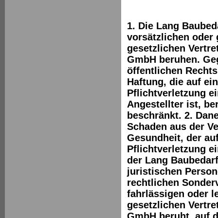
1. Die Lang Baubeda
vorsätzlichen oder 
gesetzlichen Vertre
GmbH beruhen. Geg
öffentlichen Rechts
Haftung, die auf ei
Pflichtverletzung ei
Angestellter ist, b
beschränkt. 2. Dan
Schaden aus der Ve
Gesundheit, der auf
Pflichtverletzung e
der Lang Baubedar
juristischen Person
rechtlichen Sonderv
fahrlässigen oder l
gesetzlichen Vertre
GmbH beruht, auf d