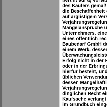
des Käufers gemäß 
die Beschaffenheit
auf arglistigem Ve
Verjährungsregelung
Mängelansprüche u
Unternehmers, einer
eines öffentlich-r
Baubedarf GmbH der
einem Werk, dessen
Überwachungsleistu
Erfolg nicht in der
oder in der Erbrin
hierfür besteht, un
üblichen Verwendun
dessen Mangelhaftig
Verjährungsregelun
dinglichen Recht e
Kaufsache verlangt
im Grundbuch einge