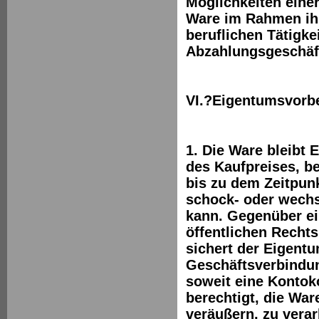
Möglichkeiten einer
Ware im Rahmen ihr
beruflichen Tätigke
Abzahlungsgeschäfte
VI.?Eigentumsvorb
1. Die Ware bleibt
des Kaufpreises, 
bis zu dem Zeitpun
schock- oder wech
kann. Gegenüber ei
öffentlichen Recht
sichert der Eigent
Geschäftsverbindun
soweit eine Kontoko
berechtigt, die Wa
veräußern, zu verar