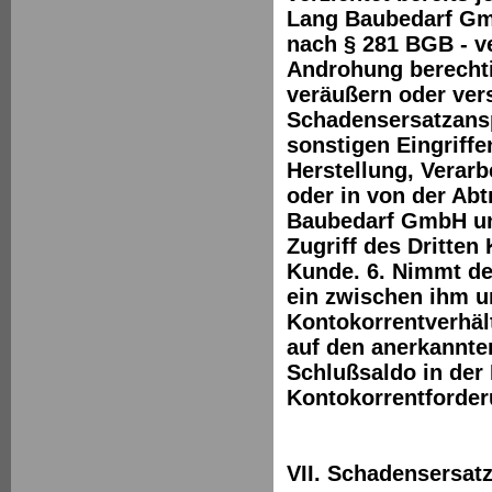
Lang Baubedarf Gmb
nach § 281 BGB - v
Androhung berechti
veräußern oder vers
Schadensersatzansp
sonstigen Eingriffe
Herstellung, Verar
oder in von der Ab
Baubedarf GmbH unv
Zugriff des Dritten
Kunde. 6. Nimmt de
ein zwischen ihm 
Kontokorrentverhält
auf den anerkannte
Schlußsaldo in der 
Kontokorrentforde
VII. Schadensersat