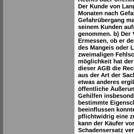
Der Kunde von Lang
Monaten nach Gefah
Gefahrübergang man
seinem Kunden aufg
genommen. b) Der 
Ermessen, ob er de
des Mangeis oder L
zweimaligen Fehlsc
möglichkeit hat de
dieser AGB die Rec
aus der Art der Sa
etwas anderes ergib
öffentliche Äußerun
Gehilfen insbesond
bestimmte Eigensch
beeinflussen konnt
pflichtwidrig eine 
kann der Käufer vo
Schadensersatz ver