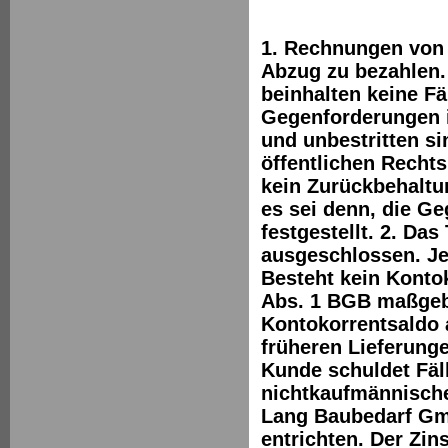
1. Rechnungen von 
Abzug zu bezahlen.
beinhalten keine Fä
Gegenforderungen is
und unbestritten si
öffentlichen Recht
kein Zurückbehaltu
es sei denn, die Ge
festgestellt. 2. D
ausgeschlossen. Je
Besteht kein Kontok
Abs. 1 BGB maßgebl
Kontokorrentsaldo 
früheren Lieferung
Kunde schuldet Fäl
nichtkaufmännische
Lang Baubedarf Gm
entrichten. Der Zins