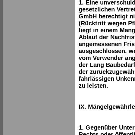
1. Eine unverschul
gesetzlichen Vertre
GmbH berechtigt ni
(Rücktritt wegen Pf
liegt in einem Mang
Ablauf der Nachfris
angemessenen Frist 
ausgeschlossen, we
vom Verwender ange
der Lang Baubedarf
der zurückzugewähr
fahrlässigen Unken
zu leisten.
IX. Mängelgewährle
1. Gegenüber Unter
Rechts oder öffentl