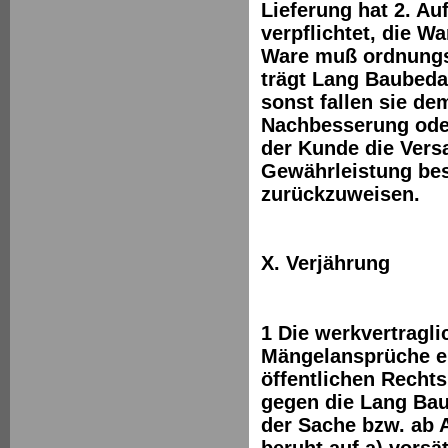
Lieferung hat 2. A
verpflichtet, die 
Ware muß ordnungsg
trägt Lang Baubeda
sonst fallen sie d
Nachbesserung oder
der Kunde die Versa
Gewährleistung bes
zurückzuweisen.
X. Verjährung
1 Die werkvertragl
Mängelansprüche ei
öffentlichen Recht
gegen die Lang Bau
der Sache bzw. ab 
beruht auf a) vorsä