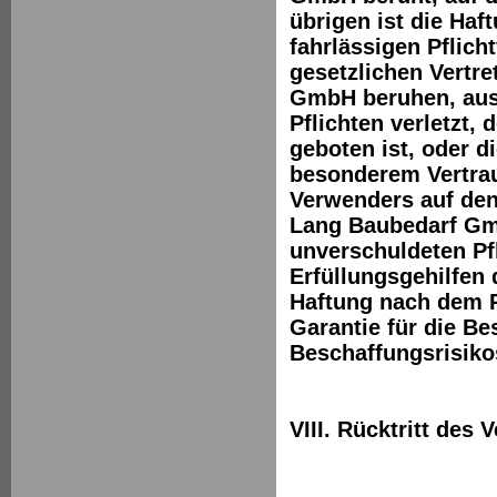
übrigen ist die Haf
fahrlässigen Pflich
gesetzlichen Vertre
GmbH beruhen, ausg
Pflichten verletzt,
geboten ist, oder 
besonderem Vertrau
Verwenders auf den
Lang Baubedarf Gmb
unverschuldeten Pfl
Erfüllungsgehilfen
Haftung nach dem 
Garantie für die Be
Beschaffungsrisiko
VIII. Rücktritt des 