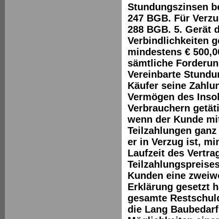
Stundungszinsen be
247 BGB. Für Verzug
288 BGB. 5. Gerät 
Verbindlichkeiten
mindestens € 500,0
sämtliche Forderun
Vereinbarte Stundu
Käufer seine Zahlun
Vermögen des Insolv
Verbrauchern getätig
wenn der Kunde mi
Teilzahlungen ganz 
er in Verzug ist, m
Laufzeit des Vertr
Teilzahlungspreis
Kunden eine zweiwö
Erklärung gesetzt h
gesamte Restschuld 
die Lang Baubedar