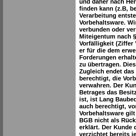
und daher nach Her
finden kann (z.B, b
Verarbeitung entste
Vorbehaltsware. Wi
verbunden oder ve
Miteigentum nach §
Vorfälligkeit (Ziffer
er für die dem erw
Forderungen erhal
zu übertragen. Dies
Zugleich endet das
berechtigt, die Vo
verwahren. Der Kun
Betrages das Besit
ist, ist Lang Baub
auch berechtigt, v
Vorbehaltsware gilt
BGB nicht als Rückt
erklärt. Der Kunde 
verzichtet bereits 