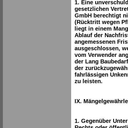
1. Eine unverschul
gesetzlichen Vertre
GmbH berechtigt ni
(Rücktritt wegen Pf
liegt in einem Mang
Ablauf der Nachfris
angemessenen Frist 
ausgeschlossen, we
vom Verwender ange
der Lang Baubedarf
der zurückzugewähr
fahrlässigen Unken
zu leisten.
IX. Mängelgewährle
1. Gegenüber Unter
Rechts oder öffentl