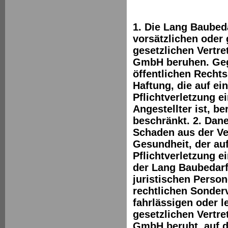
1. Die Lang Baubeda
vorsätzlichen oder 
gesetzlichen Vertre
GmbH beruhen. Geg
öffentlichen Rechts
Haftung, die auf ei
Pflichtverletzung ei
Angestellter ist, b
beschränkt. 2. Dan
Schaden aus der Ve
Gesundheit, der auf
Pflichtverletzung e
der Lang Baubedar
juristischen Person
rechtlichen Sonderv
fahrlässigen oder l
gesetzlichen Vertre
GmbH beruht, auf d