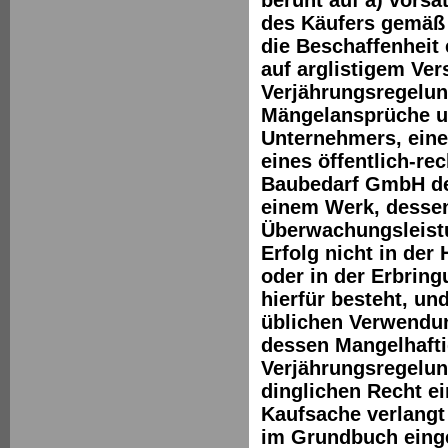
des Käufers gemäß 
die Beschaffenheit
auf arglistigem Ve
Verjährungsregelung
Mängelansprüche u
Unternehmers, einer
eines öffentlich-r
Baubedarf GmbH der
einem Werk, dessen
Überwachungsleistu
Erfolg nicht in der
oder in der Erbrin
hierfür besteht, un
üblichen Verwendun
dessen Mangelhaftig
Verjährungsregelun
dinglichen Recht e
Kaufsache verlangt
im Grundbuch einge