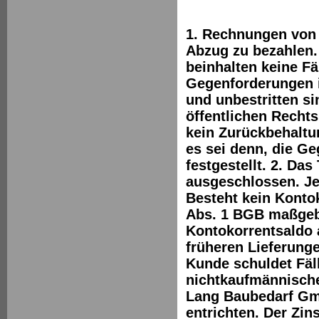
1. Rechnungen von 
Abzug zu bezahlen.
beinhalten keine Fä
Gegenforderungen is
und unbestritten si
öffentlichen Recht
kein Zurückbehaltu
es sei denn, die Ge
festgestellt. 2. D
ausgeschlossen. Je
Besteht kein Kontok
Abs. 1 BGB maßgebl
Kontokorrentsaldo 
früheren Lieferung
Kunde schuldet Fäl
nichtkaufmännische
Lang Baubedarf Gm
entrichten. Der Zins