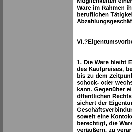
Möglichkeiten einer
Ware im Rahmen ihr
beruflichen Tätigke
Abzahlungsgeschäfte
VI.?Eigentumsvorb
1. Die Ware bleibt
des Kaufpreises, 
bis zu dem Zeitpun
schock- oder wech
kann. Gegenüber ei
öffentlichen Recht
sichert der Eigent
Geschäftsverbindun
soweit eine Kontoko
berechtigt, die Wa
veräußern, zu verar