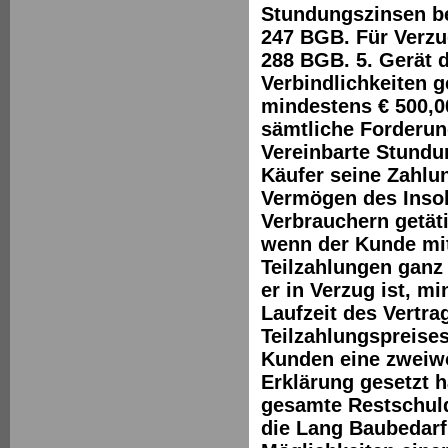
Stundungszinsen be
247 BGB. Für Verzug
288 BGB. 5. Gerät 
Verbindlichkeiten
mindestens € 500,0
sämtliche Forderun
Vereinbarte Stundu
Käufer seine Zahlun
Vermögen des Insolv
Verbrauchern getätig
wenn der Kunde mi
Teilzahlungen ganz 
er in Verzug ist, m
Laufzeit des Vertr
Teilzahlungspreis
Kunden eine zweiwö
Erklärung gesetzt h
gesamte Restschuld 
die Lang Baubedar