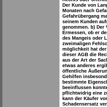
Der Kunde von Lang
Monaten nach Gefah
Gefahrübergang man
seinem Kunden aufg
genommen. b) Der 
Ermessen, ob er de
des Mangeis oder L
zweimaligen Fehlsc
möglichkeit hat de
dieser AGB die Rec
aus der Art der Sa
etwas anderes ergib
öffentliche Äußerun
Gehilfen insbesond
bestimmte Eigensch
beeinflussen konnt
pflichtwidrig eine 
kann der Käufer vo
Schadensersatz ver