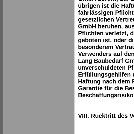
übrigen ist die Haf
fahrlässigen Pflich
gesetzlichen Vertre
GmbH beruhen, ausg
Pflichten verletzt,
geboten ist, oder 
besonderem Vertrau
Verwenders auf den
Lang Baubedarf Gmb
unverschuldeten Pfl
Erfüllungsgehilfen
Haftung nach dem 
Garantie für die Be
Beschaffungsrisiko
VIII. Rücktritt des 