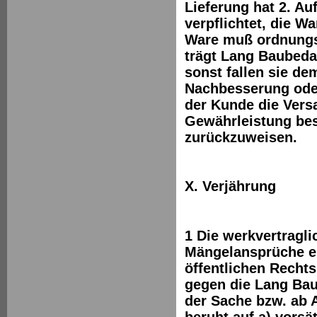
Lieferung hat 2. A
verpflichtet, die 
Ware muß ordnungsg
trägt Lang Baubeda
sonst fallen sie d
Nachbesserung oder
der Kunde die Versa
Gewährleistung bes
zurückzuweisen.
X. Verjährung
1 Die werkvertragl
Mängelansprüche ei
öffentlichen Recht
gegen die Lang Bau
der Sache bzw. ab 
beruht auf a) vorsä