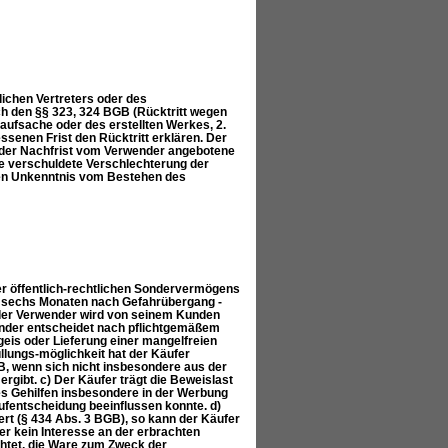
ichen Vertreters oder des
ch den §§ 323, 324 BGB (Rücktritt wegen
 Kaufsache oder des erstellten Werkes, 2.
ssenen Frist den Rücktritt erklären. Der
f der Nachfrist vom Verwender angebotene
de verschuldete Verschlechterung der
gen Unkenntnis vom Bestehen des
er öffentlich-rechtlichen Sondervermögens
en sechs Monaten nach Gefahrübergang -
 der Verwender wird von seinem Kunden
nder entscheidet nach pflichtgemäßem
is oder Lieferung einer mangelfreien
lungs-möglichkeit hat der Käufer
, wenn sich nicht insbesondere aus der
gibt. c) Der Käufer trägt die Beweislast
nes Gehilfen insbesondere in der Werbung
fentscheidung beeinflussen konnte. d)
ert (§ 434 Abs. 3 BGB), so kann der Käufer
r kein Interesse an der erbrachten
chtet, die Ware zum Zweck der