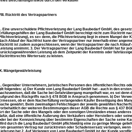
eines Beschaffungsrisikos durch den Verkäufer
VIII. Rücktritt des Vertragspartners
1. Eine unverschuldete Pflichtverletzung der Lang Baubedarf GmbH, des gesetzl
Erfüllungsgehilfen der Lang Baubedarf GmbH berechtigt nicht zum Rücktritt na
Pflichtverletzung), es se» denn, die Pflichtverletzung liegt in einem Mangel der
Nach Ablauf der Nachfrist kann der Vertragspartner nur innerhalb einer angeme
Rücktritt ist zudem ausgeschlossen, wenn der Vertragspartner die nach Ablau
Leistung annimmt. 3. Der Vertragspartner der Lang Baubedarf GmbH hat für je
zurückzugewährenden Leistung ab dem Zeitpunkt der Kenntnis oder fahrlässi
Rücktrittsrechts Wertersatz zu leisten.
IX. Mängelgewährleistung
1. Gegenüber Unternehmern, juristischen Personen des öffentlichen Rechts od
gilt folgendes: a) Der Kunde von Lang Baubedarf GmbH hat - auch in den erst
nachzuweisen, daß die Sache bei Gefahrübergang mangelhaft war, es sei denn
aufgrund des Rückgriffs nach § 478 BGB in Anspruch genommen. b) Der Verwe
Ermessen, ob er dem Nacherfüllung verlangenden Käufer Beseitigung des Mange
Sache gewährt. Beim zweimaligen Fehlschlagen der jeweils gewählten Nacherfül
vorbehaltlich der weiteren Bestimmungen dieser AGB die Rechte aus § 437 BGB
Art der Sache oder des Mangels oder den sonstigen Umständen etwas anderes er
dafür, daß eine öffentliche Äußerung des Verkäufers oder Herstellers oder sei
oder bei der Kennzeichnung über bestimmte Eigenschaften der Sache seine Kau
Wird durch die Lang Baubedarf GmbH pflichtwidrig eine zu geringe Menge gelief
vom gesamten Vertrag nur zurücktreten oder Schadensersatz verlangen, wenn e
Lieferung hat 2. Auf Verlangen von Lang Baubedarf GmbH ist der Kunde verpfli