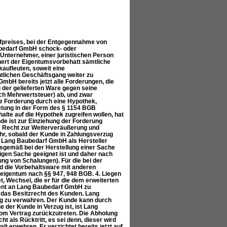
fpreises, bei der Entgegennahme von
ubedarf GmbH schock- oder
nternehmer, einer juristischen Person
hert der Eigentumsvorbehatt sämtliche
aufleuten, soweit eine
entlichen Geschäftsgang weiter zu
mbH bereits jetzt alle Forderungen, die
der gelieferten Ware gegen seine
ch Mehrwertsteuer) ab, und zwar
e Forderung durch eine Hypothek,
retung in der Form des § 1154 BGB
lte auf die Hypothek zugreifen wollen, hat
de ist zur Einziehung der Forderung
s Recht zur Weiterveräußerung und
r, sobald der Kunde in Zahlungsverzug
die Lang Baubedarf GmbH als Hersteller
gsgemäß bei der Herstellung einer Sache
zigen Sache geeignet ist und daher nach
ung von Schalungen). Für die bei der
rd die Vorbehaltsware mit anderen
eigentum nach §§ 947, 948 BGB. 4. Liegen
tet, Wechsel, die er für die dem erweiterten
ment an Lang Baubedarf GmbH zu
et das Besitzrecht des Kunden. Lang
ng zu verwahren. Der Kunde kann durch
der Kunde in Verzug ist, ist Lang
m Vertrag zurückzutreten. Die Abholung
t als Rücktritt, es sei denn, dieser wird
lt erwehren. Er verzichtet bereits jetzt auf