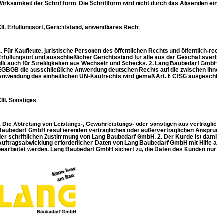
Wirksamkeit der Schriftform. Die Schriftform wird nicht durch das Absenden ein
XII. Erfüllungsort, Gerichtstand, anwendbares Recht
1. Für Kaufleute, juristische Personen des öffentlichen Rechts und öffentlich-r
Erfüllungsort und ausschließlicher Gerichtsstand für alle aus der Geschäftsverb
gilt auch für Streitigkeiten aus Wechseln und Schecks. 2. Lang Baubedarf Gmb
EGBGB die ausschließliche Anwendung deutschen Rechts auf die zwischen ihn
Anwendung des einheitlichen UN-Kaufrechts wird gemäß Art. 6 CfSG ausgesch
XIII. Sonstiges
1 Die Abtretung von Leistungs-, Gewährleistungs- oder sonstigen aus vertrag
Baubedarf GmbH resultierenden vertraglichen oder außervertraglichen Ansprüch
der schriftlichen Zustimmung von Lang Baubedarf GmbH. 2. Der Kunde ist damit
Auftragsabwicklung erforderlichen Daten von Lang Baubedarf GmbH mit Hilfe 
bearbeitet werden. Lang Baubedarf GmbH sichert zu, die Daten des Kunden n