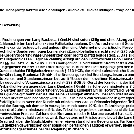
Die Transportgefahr für alle Sendungen - auch evtl. Rücksendungen - trägt der 
V. Bezahlung
1. Rechnungen von Lang Baubedarf GmbH sind sofort fällig und ohne Abzug zu
Zahlungsfristen beinhalten keine Fälligkeitsregelung. Die Aufrechnung mit Gege
rechtskräftig festgestellt und unbestritten sind. Unternehmer, juristische Perso
rechtliche Sondervermögen können kein Zurückbehaltungsrecht nach § 273 ode
die Gegenforderung wäre unbestritten oder rechtskräftig festgestellt. 2. Das
ist ausgeschlossen. Jegliche Zahlung erfolgt auf den Kontokorrentsaldo. Besteht
der §§ 366 Abs. 2. 367 Abs. 1 BGB maßgeblich. 3. Vereinbarte Skonti setzen vo
ausgeglichen ist bzw. keine Forderungen aus früheren Lieferungen gegen den 
Kunde schuldet Fälligkeitszinsen nach § 353 HGB, der nichtkaufmännische Kun
Gewährt Lang Baubedarf GmbH eine Stundung, so sind Stundungszinsen zu entrich
Nutzungs- und Stundungszinsen beträgt 5 % über dem jeweiligen Basiszinssatz 
der gesetzliche Verzugszinssatz nach § 288 BGB. 5. Gerät der Kunde mit der Er
Verbindlichkeiten gegenüber Lang Baubedarf GmbH in Höhe von mindestens € 50
so werden sämtliche Forderungen von Lang Baubedarf GmbH sofort fällig. Vere
Das gleiche gilt, wenn der Käufer seine Zahlungen einstellt« überschuldet ist 
Insolvenzverfahren beantragt wird. 6. Im Falle eines von Verbrauchern getätigten
Vorfälligkeit ein, wenn der Kunde mit mindestens zwei aufeinanderfolgenden Teil
und der Betrag, mit dem er in Verzug ist, mindestens 10 % des Teilzahlungspreis
über drei Jahren mindestens 5 % des Teilzahlungspreises ausmacht und die 
zweiwöchige Frist zur Zahlung des Betrages mit der Erklärung gesetzt hat, daß b
gesamte Restschuld verlangt wird. Spätestens mit Fristsetzung bietet die La
Gespräch über die Möglichkeiten einer einverständfichen Regelung an. Für Kund
ausgeübten gewerblichen oder sonstigen beruflichen Tätigkeit erwerben, bleibt 
Abzahlungsgeschäftes bei der Regelung in Ziffer V. 5.