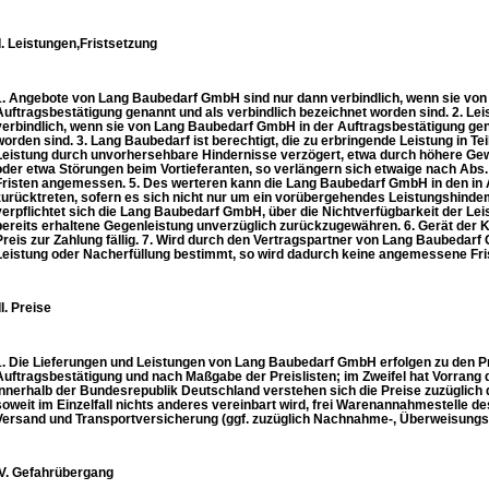
II. Leistungen,Fristsetzung
1. Angebote von Lang Baubedarf GmbH sind nur dann verbindlich, wenn sie vo
Auftragsbestätigung genannt und als verbindlich bezeichnet worden sind. 2. Lei
verbindlich, wenn sie von Lang Baubedarf GmbH in der Auftragsbestätigung gen
worden sind. 3. Lang Baubedarf ist berechtigt, die zu erbringende Leistung in Tei
Leistung durch unvorhersehbare Hindernisse verzögert, etwa durch höhere Ge
oder etwa Störungen beim Vortieferanten, so verlängern sich etwaige nach Abs.
Fristen angemessen. 5. Des werteren kann die Lang Baubedarf GmbH in den in 
zurücktreten, sofern es sich nicht nur um ein vorübergehendes Leistungshind
verpflichtet sich die Lang Baubedarf GmbH, über die Nichtverfügbarkeit der Lei
bereits erhaltene Gegenleistung unverzüglich zurückzugewähren. 6. Gerät der
Preis zur Zahlung fällig. 7. Wird durch den Vertragspartner von Lang Baubedar
Leistung oder Nacherfüllung bestimmt, so wird dadurch keine angemessene Fris
II. Preise
1. Die Lieferungen und Leistungen von Lang Baubedarf GmbH erfolgen zu den Pr
Auftragsbestätigung und nach Maßgabe der Preislisten; im Zweifel hat Vorrang di
Innerhalb der Bundesrepublik Deutschland verstehen sich die Preise zuzüglich d
soweit im Einzelfall nichts anderes vereinbart wird, frei Warenannahmestelle 
Versand und Transportversicherung (ggf. zuzüglich Nachnahme-, Überweisungs
IV. Gefahrübergang