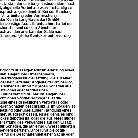
z statt der Leistung - insbesondere nach
, abgeholte Vorbehaltsware freihändig zu
nspruch angerechnet. 5. Bei der Rändung
ng, Verarbeitung oder Vermischung
at der Kunde Lang Baubedarf GmbH
er sonstige Ausfälle entstehen, haftet der
ischen ihm und seinem Abnehmer
pruch auf den anerkannten Saldo nach
ende ursprüngliche Kontokorrentforderung
 grob fahrlässigen Pflichtverletzung eines
ruhen. Gegenüber Unternehmern,
rvermögens ist die Haftung, die auf einer
er kein leitender Angestellter ist, beruht,
ng Baubedarf GmbH für jeden Schaden aus
ätzlichen oder fahrlässigen
Lang Baubedarf GmbH beruht. Gegenüber
echtlichen Sondervermögens ist die
tzung eines gesetzlichen Vertreters oder
arer Schäden beschränkt. 3. Im übrigen ist
erletzung oder unerlaubten Handlung eines
hen, ausgeschlossen, es sei denn, es sind
ckes geboten ist, oder die aus berechtigter
e Haftung des Verwenders auf den Ersatz
ür Schäden, die auf einer unverschuldeten
wenders beruhen. Unberührt bleibt die
 für die Beschaffenheit einer Sache oder