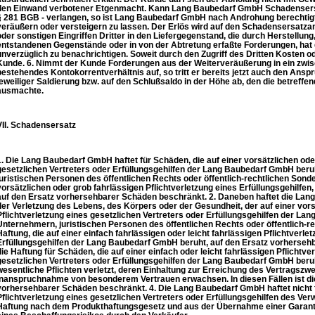
den Einwand verbotener Etgenmacht. Kann Lang Baubedarf GmbH Schadensersat
§ 281 BGB - verlangen, so ist Lang Baubedarf GmbH nach Androhung berechtigt
veräußern oder versteigern zu lassen. Der Erlös wird auf den Schadensersatza
oder sonstigen Eingriffen Dritter in den Liefergegenstand, die durch Herstellu
entstandenen Gegenstände oder in von der Abtretung erfaßte Forderungen, h
unverzüglich zu benachrichtigen. Soweit durch den Zugriff des Dritten Kosten od
Kunde. 6. Nimmt der Kunde Forderungen aus der Weiterveräußerung in ein zw
bestehendes Kontokorrentverhältnis auf, so tritt er bereits jetzt auch den Ans
jeweiliger Saldierung bzw. auf den Schlußsaldo in der Höhe ab, den die betreff
ausmachte.
VII. Schadensersatz
1. Die Lang Baubedarf GmbH haftet für Schäden, die auf einer vorsätzlichen oder
gesetzlichen Vertreters oder Erfüllungsgehilfen der Lang Baubedarf GmbH be
juristischen Personen des öffentlichen Rechts oder öffentlich-rechtlichen Sonde
vorsätzlichen oder grob fahrlässigen Pflichtverletzung eines Erfüllungsgehilfen, d
auf den Ersatz vorhersehbarer Schäden beschränkt. 2. Daneben haftet die La
der Verletzung des Lebens, des Körpers oder der Gesundheit, der auf einer vors
Pflichtverletzung eines gesetzlichen Vertreters oder Erfüllungsgehilfen der 
Unternehmern, juristischen Personen des öffentlichen Rechts oder öffentlich-r
Haftung, die auf einer einfach fahrlässigen oder leicht fahrlässigen Pflichtverle
Erfüllungsgehilfen der Lang Baubedarf GmbH beruht, auf den Ersatz vorhersehb
die Haftung für Schäden, die auf einer einfach oder leicht fahrlässigen Pflichtv
gesetzlichen Vertreters oder Erfüllungsgehilfen der Lang Baubedarf GmbH beru
wesentliche Pflichten verletzt, deren Einhaltung zur Erreichung des Vertragszwe
Inanspruchnahme von besonderem Vertrauen erwachsen. In diesen Fällen ist di
vorhersehbarer Schäden beschränkt. 4. Die Lang Baubedarf GmbH haftet nicht f
Pflichtverletzung eines gesetzlichen Vertreters oder Erfüllungsgehilfen des Ver
Haftung nach dem Produkthaftungsgesetz und aus der Übernahme einer Garantie