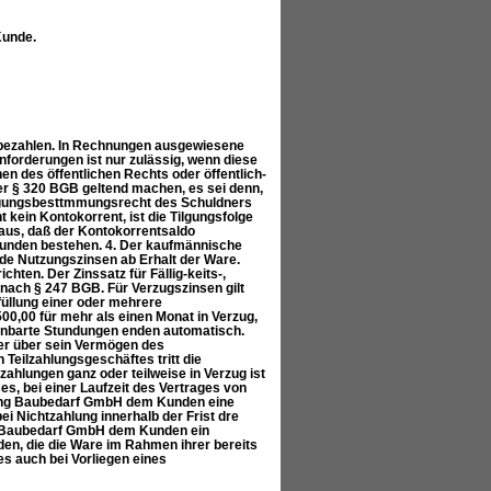
Kunde.
 bezahlen. In Rechnungen ausgewiesene
nforderungen ist nur zulässig, wenn diese
nen des öffentlichen Rechts oder öffentlich-
r § 320 BGB geltend machen, es sei denn,
 Tilgungsbesttmmungsrecht des Schuldners
 kein Kontokorrent, ist die Tilgungsfolge
raus, daß der Kontokorrentsaldo
Kunden bestehen. 4. Der kaufmännische
de Nutzungszinsen ab Erhalt der Ware.
ten. Der Zinssatz für Fällig-keits-,
nach § 247 BGB. Für Verzugszinsen gilt
füllung einer oder mehrere
0,00 für mehr als einen Monat in Verzug,
inbarte Stundungen enden automatisch.
oder über sein Vermögen des
 Teilzahlungsgeschäftes tritt die
zahlungen ganz oder teilweise in Verzug ist
es, bei einer Laufzeit des Vertrages von
Lang Baubedarf GmbH dem Kunden eine
ei Nichtzahlung innerhalb der Frist dre
ng Baubedarf GmbH dem Kunden ein
en, die die Ware im Rahmen ihrer bereits
es auch bei Vorliegen eines