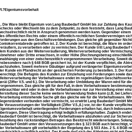
VI.?Eigentumsvorbehalt
1. Die Ware bleibt Eigentum von Lang Baubedarf GmbH bis zur Zahlung des Kau
Schecks oder Wechseln bis zu dem Zeitpunkt, zu dem feststeht, dass Lang Ba
wechselrechtlich nicht in Anspruch genommen werden kann. Gegenüber einem U
des öffentlichen Rechts oder einem öffentlich-rechtlichen Sondervermögen sic
Forderungen aus den Geschäftsverbindungen. Das gleiche gilt gegenüber Nichtk
Kontokorrentabrede getroffen ist. 2. Der Kunde ist berechtigt, die Ware im ord
veräußern, zu verarbeiten oder zu vermischen. Der Kunde tritt Lang Baubedarf G
dem Kunden aus der Weiterveräußerung, Weiterverarbeitung oder Vermischung 
Abnehmer oder Dritte erwachsen, in voller Höhe (Rechnungsbetrag einschließli
unabhängig von einer zwischenzeitlich vorgenommenen Verarbeitung. Soweit di
insbesondere nach § 648 BGB gesichert ist, ist der Kunde verpflichtet, die Abt
nachzuholen. Soweit mehrere Gläubiger aufgrund verlängerter Eigentumsvorbeha
der Kunde ein Pfandrecht an der gesicherten Forderung zu bestellen. 3. Der Kun
berechtigt. Die Befugnis des Kunden zur Einziehung von Forderungen sowie da
Weiterverarbeitung der Vorbehaltsware endet im regelmäßigen Geschäftsverkeh
geräi (Ziffer V.5. und 6.). Die Verarbeitung oder Umbildung der Waren wird für 
vorgenommen. Das gleiche gilt für den Fall, in dem Vorbehaltsware bestimmun
unbrauchbar wird oder in dem die Vorbehaltsware nur zur Herstellung einer ein
Herstellung dieser Sache keine weitere Verwendung finden kann (z.B, bei Liefer
Verarbeitung entstehende Sache gilt das gleiche wie für die Vorbehaltsware. Wi
Gegenständen verbunden oder vermischt, so erwirbt Lang Baubedarf GmbH Mit
die Voraussetzungen der Vorfälligkeit (Ziffer V.5.,6.) vor, ist der Kunde verpflich
Eigentumsvorbehalt unterliegenden Forderungen erhalten hat, durch Indossa
übertragen. Diese Übertragung erfolgt lediglich erfüllungshalber. Zugleich end
Baubedarf GmbH ist berechtigt, die Vorbehaltsware abzuholen und zur Sicheru
Bezahlung des rückständigen Betrages das Besitzrecht wiedererlangen. Solange 
Baubedarf GmbH unter den Voraussetzungen des § 323 BGB auch berechtigt, vo
der Vorbehaltsware gilt vorbehaltlich der Regelung des § 503 Abs. 2 S. 4 BGB nich
ausdrücklich schriftlich erklärt. Der Kunde darf sich der Abholung nicht mit Gewa