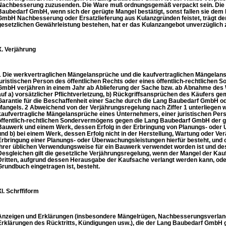
Nachbesserung zuzusenden. Die Ware muß ordnungsgemäß verpackt sein. Die K
Baubedarf GmbH, wenn sich der gerügte Mangel bestätigt, sonst fallen sie dem
GmbH Nachbesserung oder Ersatzlieferung aus Kulanzgründen feistet, trägt der
gesetzlichen Gewährleistung bestehen, hat er das Kulanzangebot unverzüglich
X. Verjährung
1 Die werkvertraglichen Mängelansprüche und die kaufvertraglichen Mängelan
juristischen Person des öffentlichen Rechts oder eines öffentlich-rechtliche
GmbH verjähren in einem Jahr ab Ablieferung der Sache bzw. ab Abnahme des 
auf a) vorsätzlicher Pflichtverletzung, b) Rückgriffsansprüchen des Käufers g
Garantie für die Beschaffenheit einer Sache durch die Lang Baubedarf GmbH od
Mangels. 2 Abweichend von der Verjährungsregelung nach Ziffer 1 unterliegen
kaufvertragliche Mängelansprüche eines Unternehmers, einer juristischen Pers
öffentlich-rechtlichen Sondervermögens gegen die Lang Baubedarf GmbH der ge
Bauwerk und einem Werk, dessen Erfolg in der Erbringung von Planungs- oder 
und b) bei einem Werk, dessen Erfolg nicht in der Herstellung, Wartung oder Ve
Erbringung einer Planungs- oder Überwachungsleistungen hierfür besteht, und c
ihrer üblichen Verwendungsweise für ein Bauwerk verwendet worden ist und des
Desgleichen gilt die gesetzliche Verjährungsregelung, wenn der Mangel der Kauf
Dritten, aufgrund dessen Herausgabe der Kaufsache verlangt werden kann, oder
Grundbuch eingetragen ist, besteht.
XI. Schrffiform
Anzeigen und Erklärungen (insbesondere Mängelrügen, Nachbesserungsverlang
Erklärungen des Rücktritts, Kündigungen usw.), die der Lang Baubedarf GmbH 