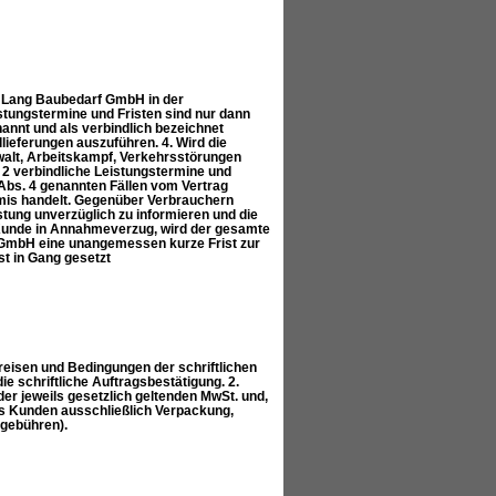
n Lang Baubedarf GmbH in der
stungstermine und Fristen sind nur dann
annt und als verbindlich bezeichnet
llieferungen auszuführen. 4. Wird die
walt, Arbeitskampf, Verkehrsstörungen
 2 verbindliche Leistungstermine und
Abs. 4 genannten Fällen vom Vertrag
emis handelt. Gegenüber Verbrauchern
stung unverzüglich zu informieren und die
 Kunde in Annahmeverzug, wird der gesamte
f GmbH eine unangemessen kurze Frist zur
t in Gang gesetzt
eisen und Bedingungen der schriftlichen
e schriftliche Auftragsbestätigung. 2.
er jeweils gesetzlich geltenden MwSt. und,
des Kunden ausschließlich Verpackung,
gebühren).