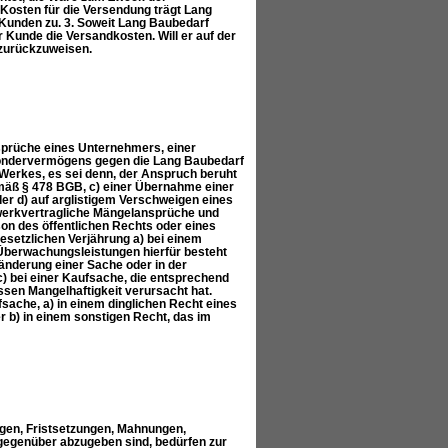
osten für die Versendung trägt Lang
 Kunden zu. 3. Soweit Lang Baubedarf
 Kunde die Versandkosten. Will er auf der
 zurückzuweisen.
sprüche eines Unternehmers, einer
n Sondervermögens gegen die Lang Baubedarf
Werkes, es sei denn, der Anspruch beruht
emäß § 478 BGB, c) einer Übernahme einer
er d) auf arglistigem Verschweigen eines
 werkvertragliche Mängelansprüche und
on des öffentlichen Rechts oder eines
setzlichen Verjährung a) bei einem
Überwachungsleistungen hierfür besteht
ränderung einer Sache oder in der
) bei einer Kaufsache, die entsprechend
sen Mangelhaftigkeit verursacht hat.
sache, a) in einem dinglichen Recht eines
 b) in einem sonstigen Recht, das im
en, Fristsetzungen, Mahnungen,
gegenüber abzugeben sind, bedürfen zur