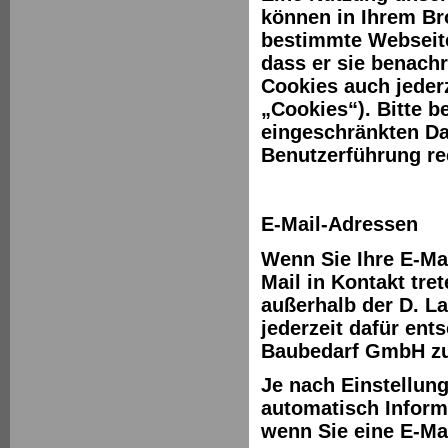
können in Ihrem Br
bestimmte Webseite
dass er sie benachr
Cookies auch jederz
„Cookies“). Bitte b
eingeschränkten Da
Benutzerführung r
E-Mail-Adressen
Wenn Sie Ihre E-Ma
Mail in Kontakt tre
außerhalb der D. L
jederzeit dafür ent
Baubedarf GmbH zu
Je nach Einstellun
automatisch Inform
wenn Sie eine E-Ma